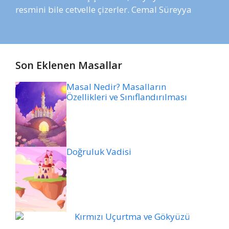
resmini bile cetvelle çizerler. Cemal Süreyya
Son Eklenen Masallar
Masal Nedir? Masalların
Özellikleri ve Sınıflandırılması
Doğruluk Vadisi
Kırmızı Uçurtma ve Gökyüzü