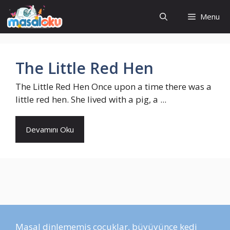
İçeriğe
Menu
atla
The Little Red Hen
The Little Red Hen Once upon a time there was a
little red hen. She lived with a pig, a ...
Devamını Oku
Masal dinlememiş çocuklar, büyüyünce kedi