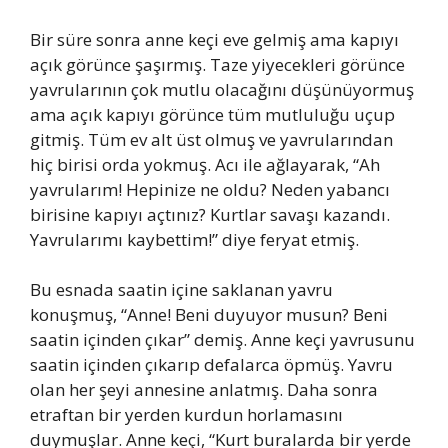
Bir süre sonra anne keçi eve gelmiş ama kapıyı
açık görünce şaşırmış. Taze yiyecekleri görünce
yavrularının çok mutlu olacağını düşünüyormuş
ama açık kapıyı görünce tüm mutluluğu uçup
gitmiş. Tüm ev alt üst olmuş ve yavrularından
hiç birisi orda yokmuş. Acı ile ağlayarak, “Ah
yavrularım! Hepinize ne oldu? Neden yabancı
birisine kapıyı açtınız? Kurtlar savaşı kazandı.
Yavrularımı kaybettim!” diye feryat etmiş.
Bu esnada saatin içine saklanan yavru
konuşmuş, “Anne! Beni duyuyor musun? Beni
saatin içinden çıkar” demiş. Anne keçi yavrusunu
saatin içinden çıkarıp defalarca öpmüş. Yavru
olan her şeyi annesine anlatmış. Daha sonra
etraftan bir yerden kurdun horlamasını
duymuşlar. Anne keçi, “Kurt buralarda bir yerde