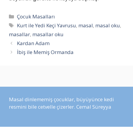
Kategoriler
Çocuk Masalları
Etiketler
Kurt ile Yedi Keçi Yavrusu
,
masal
,
masal oku
,
masallar
,
masallar oku
Kardan Adam
İbiş ile Memiş Ormanda
Masal dinlememiş çocuklar, büyüyünce kedi
resmini bile cetvelle çizerler. Cemal Süreyya