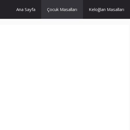
Ana Sayfa
Çocuk Masalları
Keloğlan Masalları