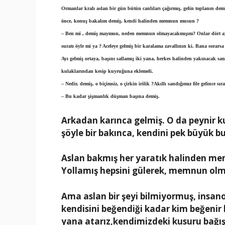
Ormanlar kralı aslan bir gün bütün canlıları çağırmış, gelin toplanın de
önce, konuş bakalım demiş, kendi halinden memnun musun ?
– Ben mi , demiş maymun, neden memnun olmayacakmışım? Onlar dört ay
suratı öyle mi ya ? Aceleye gelmiş bir karalama zavallının ki. Bana sorarsa
Ayı gelmiş ortaya, başını sallamış iki yana, herkes halinden yakınacak sanm
kulaklarından kesip kuyruğuna eklemeli.
– Nedir, demiş, o biçimsiz, o çirkin irilik ?Akıllı sandığımız file gelinc
– Bu kadar şişmanlık düşman başına demiş.
Arkadan karınca gelmiş. O da peynir
şöyle bir bakınca, kendini pek büyük b
Aslan bakmış her yaratık halinden memn
Yollamış hepsini gülerek, memnun olm
Ama aslan bir şeyi bilmiyormuş, insan
kendisini beğendiği kadar kim beğenir 
yana atarız,kendimizdeki kusuru bağışl