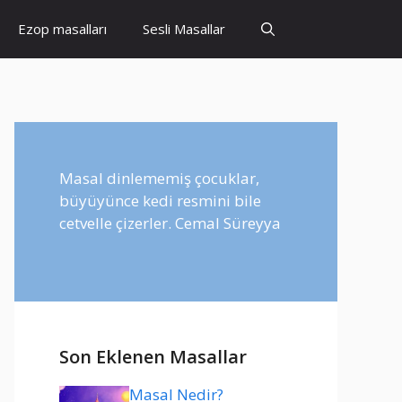
Ezop masalları
Sesli Masallar
Masal dinlememiş çocuklar,
büyüyünce kedi resmini bile
cetvelle çizerler. Cemal Süreyya
Son Eklenen Masallar
Masal Nedir?