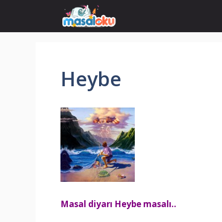
İçeriğe
atla
Heybe
Masal diyarı Heybe masalı..