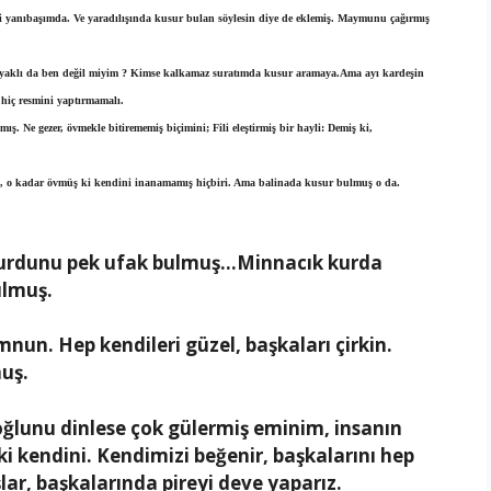
mi yanıbaşımda. Ve yaradılışında kusur bulan söylesin diye de eklemiş. Maymunu çağırmış
aklı da ben değil miyim ? Kimse kalkamaz suratımda kusur aramaya.Ama ayı kardeşin
 hiç resmini yaptırmamalı.
ış. Ne gezer, övmekle bitirememiş biçimini; Fili eleştirmiş bir hayli: Demiş ki,
e sıra, o kadar övmüş ki kendini inanamamış hiçbiri. Ama balinada kusur bulmuş o da.
 kurdunu pek ufak bulmuş…Minnacık kurda
ulmuş.
un. Hep kendileri güzel, başkaları çirkin.
uş.
oğlunu dinlese çok gülermiş eminim, insanın
ki kendini. Kendimizi beğenir, başkalarını hep
ar, başkalarında pireyi deve yaparız.