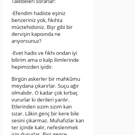
Talebeleri sorarlar:
-Efendim hadiste eşiniz
benzeriniz yok, fıkıhta
müctehidsiniz. Bişr gibi bir
dervişin kapısında ne
arıyorsunuz?
-Evet hadis ve fıkhı ondan iyi
bilirim ama o kalp ilimlerinde
hepimizden iyidir.
Birgün askerler bir mahkûmu
meydana çıkarırlar. Suçu ağır
olmalıdır. O kadar çok kırbaç
vururlar ki derileri yarılır.
Etlerinden sızım sızım kan
sızar. Lâkin genç bir kere bile
sesini çıkarmaz. Muhafızlar kan
ter içinde kalır, nefeslenmek
için dururlar. Bişr gence