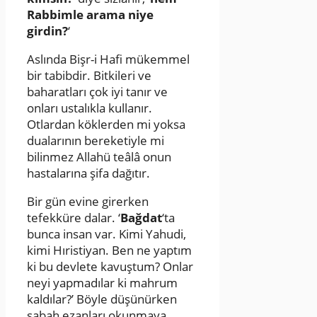
Rabbimle arama niye
girdin?
‘
Aslında Bişr-i Hafi mükemmel
bir tabibdir. Bitkileri ve
baharatları çok iyi tanır ve
onları ustalıkla kullanır.
Otlardan köklerden mi yoksa
dualarının bereketiyle mi
bilinmez Allahü teâlâ onun
hastalarına şifa dağıtır.
Bir gün evine girerken
tefekküre dalar. ‘
Bağdat
‘ta
bunca insan var. Kimi Yahudi,
kimi Hıristiyan. Ben ne yaptım
ki bu devlete kavuştum? Onlar
neyi yapmadılar ki mahrum
kaldılar?’ Böyle düşünürken
sabah ezanları okunmaya