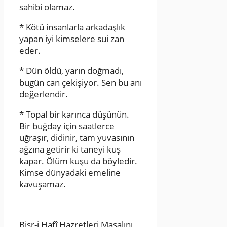
sahibi olamaz.
* Kötü insanlarla arkadaşlık
yapan iyi kimselere sui zan
eder.
* Dün öldü, yarın doğmadı,
bugün can çekişiyor. Sen bu anı
değerlendir.
* Topal bir karınca düşünün.
Bir buğday için saatlerce
uğraşır, didinir, tam yuvasının
ağzına getirir ki taneyi kuş
kapar. Ölüm kuşu da böyledir.
Kimse dünyadaki emeline
kavuşamaz.
Bişr-i Hafî Hazretleri Masalını