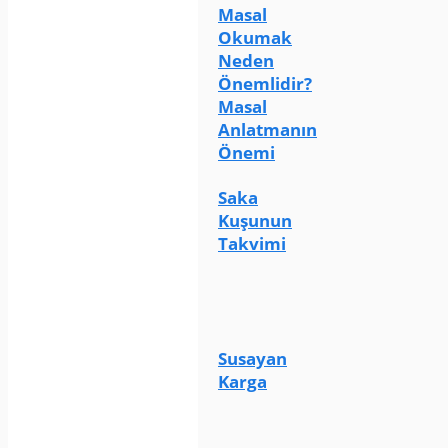
Masal
Okumak
Neden
Önemlidir?
Masal
Anlatmanın
Önemi
Saka
Kuşunun
Takvimi
Susayan
Karga