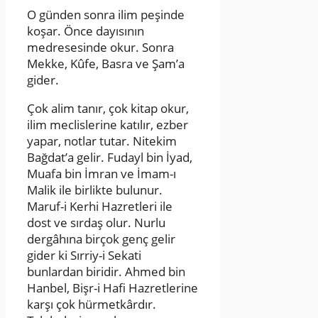
O günden sonra ilim peşinde
koşar. Önce dayısının
medresesinde okur. Sonra
Mekke, Kûfe, Basra ve Şam’a
gider.
Çok alim tanır, çok kitap okur,
ilim meclislerine katılır, ezber
yapar, notlar tutar. Nitekim
Bağdat’a gelir. Fudayl bin İyad,
Muafa bin İmran ve İmam-ı
Malik ile birlikte bulunur.
Maruf-i Kerhi Hazretleri ile
dost ve sırdaş olur. Nurlu
dergâhına birçok genç gelir
gider ki Sırriy-i Sekati
bunlardan biridir. Ahmed bin
Hanbel, Bişr-i Hafi Hazretlerine
karşı çok hürmetkârdır.