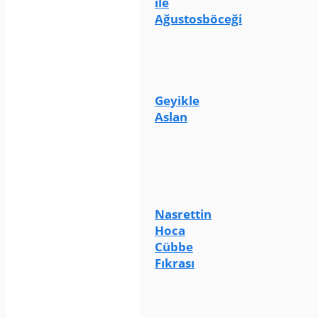
ile
Ağustosböceği
Geyikle
Aslan
Nasrettin
Hoca
Cübbe
Fıkrası