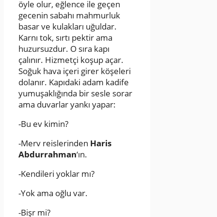
öyle olur, eğlence ile geçen
gecenin sabahı mahmurluk
basar ve kulakları uğuldar.
Karnı tok, sırtı pektir ama
huzursuzdur. O sıra kapı
çalınır. Hizmetçi koşup açar.
Soğuk hava içeri girer köşeleri
dolanır. Kapıdaki adam kadife
yumuşaklığında bir sesle sorar
ama duvarlar yankı yapar:
-Bu ev kimin?
-Merv reislerinden
Haris
Abdurrahman
‘ın.
-Kendileri yoklar mı?
-Yok ama oğlu var.
-Bişr mi?