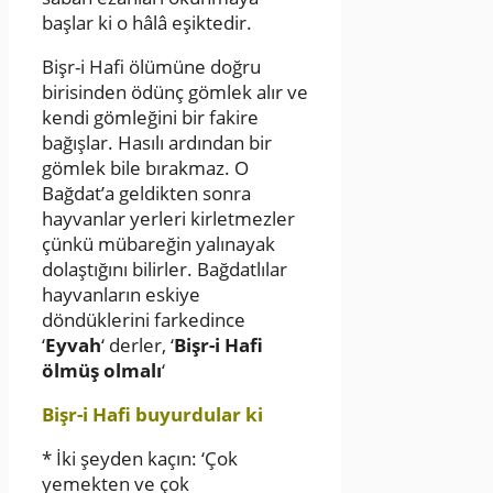
başlar ki o hâlâ eşiktedir.
Bişr-i Hafi ölümüne doğru
birisinden ödünç gömlek alır ve
kendi gömleğini bir fakire
bağışlar. Hasılı ardından bir
gömlek bile bırakmaz. O
Bağdat’a geldikten sonra
hayvanlar yerleri kirletmezler
çünkü mübareğin yalınayak
dolaştığını bilirler. Bağdatlılar
hayvanların eskiye
döndüklerini farkedince
‘
Eyvah
‘ derler, ‘
Bişr-i Hafi
ölmüş olmalı
‘
Bişr-i Hafi buyurdular ki
* İki şeyden kaçın: ‘Çok
yemekten ve çok