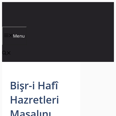
İçeriğe
atla
Menu
Bişr-i Hafî
Hazretleri
Masalını