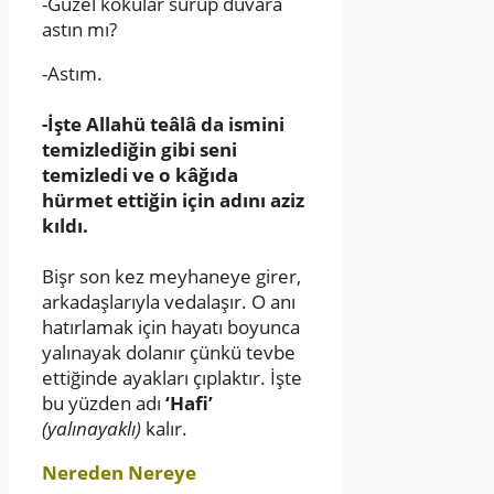
-Güzel kokular sürüp duvara
astın mı?
-Astım.
-İşte Allahü teâlâ da ismini
temizlediğin gibi seni
temizledi ve o kâğıda
hürmet ettiğin için adını aziz
kıldı.
Bişr son kez meyhaneye girer,
arkadaşlarıyla vedalaşır. O anı
hatırlamak için hayatı boyunca
yalınayak dolanır çünkü tevbe
ettiğinde ayakları çıplaktır. İşte
bu yüzden adı
‘Hafi’
(yalınayaklı)
kalır.
Nereden Nereye