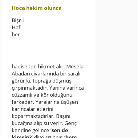
Hoca hekim olunca
Bişr-i
Hafi
her
hadiseden hikmet alır. Mesela
Abadan civarlarında bir saralı
görür ki, toprağa düşmüş
çırpınmaktadır. Yanına varınca
cüzzamlı ve kör olduğunu
farkeder. Yaralarına üşüşen
karıncalar etlerini
koparmaktadırlar. Başını
kucağına alıp su verir. Genç
kendine gelince ‘
sen de
kimsin?
‘ diye sızlanır, ‘
hem