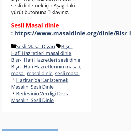
sesli dinlemek için Aşağıdaki
yürüt butonuna Tıklayınız.
Sesli Masal dinle
: https://www.masaldinle.org/dinle/Bisr_
Kategoriler
Etiketler
Sesli Masal Diyarı
Bişr-i
Hafî Hazretleri masal dinle
,
Bişr-i Hafî Hazretleri sesli dinle
,
Bişr-i Hafî Hazretlerinin masali
,
masal
,
masal dinle
,
sesli masal
Haziran’da Kar istemek
Masalını Sesli Dinle
Bedevinin Verdiği Ders
Masalını Sesli Dinle