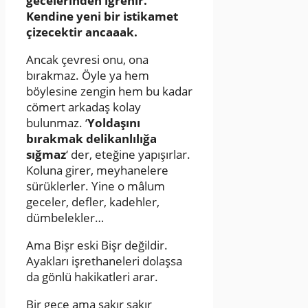
gecelerinden iğrenir.
Kendine yeni bir istikamet
çizecektir ancaaak.
Ancak çevresi onu, ona
bırakmaz. Öyle ya hem
böylesine zengin hem bu kadar
cömert arkadaş kolay
bulunmaz. ‘
Yoldaşını
bırakmak delikanlılığa
sığmaz
‘ der, eteğine yapışırlar.
Koluna girer, meyhanelere
sürüklerler. Yine o mâlum
geceler, defler, kadehler,
dümbelekler…
Ama Bişr eski Bişr değildir.
Ayakları işrethaneleri dolaşsa
da gönlü hakikatleri arar.
Bir gece ama şakır şakır