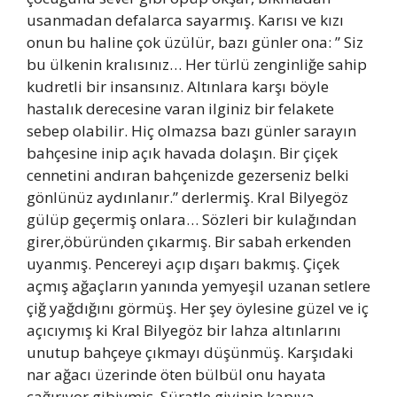
usanmadan defalarca sayarmış. Karısı ve kızı
onun bu haline çok üzülür, bazı günler ona: ” Siz
bu ülkenin kralısınız… Her türlü zenginliğe sahip
kudretli bir insansınız. Altınlara karşı böyle
hastalık derecesine varan ilginiz bir felakete
sebep olabilir. Hiç olmazsa bazı günler sarayın
bahçesine inip açık havada dolaşın. Bir çiçek
cennetini andıran bahçenizde gezerseniz belki
gönlünüz aydınlanır.” derlermiş. Kral Bilyegöz
gülüp geçermiş onlara… Sözleri bir kulağından
girer,öbüründen çıkarmış. Bir sabah erkenden
uyanmış. Pencereyi açıp dışarı bakmış. Çiçek
açmış ağaçların yanında yemyeşil uzanan setlere
çiğ yağdığını görmüş. Her şey öylesine güzel ve iç
açıcıymış ki Kral Bilyegöz bir lahza altınlarını
unutup bahçeye çıkmayı düşünmüş. Karşıdaki
nar ağacı üzerinde öten bülbül onu hayata
çağırıyor gibiymiş. Süratle giyinip kapıya