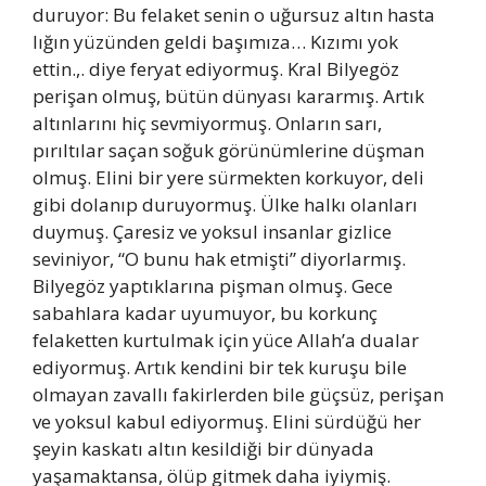
duruyor: Bu felaket senin o uğursuz altın hasta
lığın yüzünden geldi başımıza… Kızımı yok
ettin.,. diye feryat ediyormuş. Kral Bilyegöz
perişan olmuş, bütün dünyası kararmış. Artık
altınlarını hiç sevmiyormuş. Onların sarı,
pırıltılar saçan soğuk görünümlerine düşman
olmuş. Elini bir yere sürmekten korkuyor, deli
gibi dolanıp duruyormuş. Ülke halkı olanları
duymuş. Çaresiz ve yoksul insanlar gizlice
seviniyor, “O bunu hak etmişti” diyorlarmış.
Bilyegöz yaptıklarına pişman olmuş. Gece
sabahlara kadar uyumuyor, bu korkunç
felaketten kurtulmak için yüce Allah’a dualar
ediyormuş. Artık kendini bir tek kuruşu bile
olmayan zavallı fakirlerden bile güçsüz, perişan
ve yoksul kabul ediyormuş. Elini sürdüğü her
şeyin kaskatı altın kesildiği bir dünyada
yaşamaktansa, ölüp gitmek daha iyiymiş.