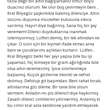
fazla değil bir altın bağışlarsanız ömür boyu
duacınız olurum. Ne o!ur boş çevirmeyin beni…
Kral Bilyegöz şaşkınlıkla bakmış dilenciye. Altın
sözünü duyunca mücevher kutusuna sıkıca
sarılmış. Hayır! diye bağırmış. Sana hiç bir şey
veremem! Dilenci duyduklarına inanmak
istemiyormuş: Lütfen demiş, bir tek altından ne
çıkar. O sizin için bir kıymet ifade etmez ama
beni ve çocuklarımı açlıktan kurtarır. Lütfen…
Kral Bilyegöz belki her şeyi yapsa bile bu işi
yapamaz, hiç kimseye bir gram ağırlığında bile
olsa altın veremezmiş. İyice sinirlenmeye
başlamış. Küçük gözlerine tiksinti ve nefret
dolmuş. Defolup git başımdan. Beni rahat bırak,
altınlarıma göz dikme. Bir tane bile olsun
vermem. Anladın mı pis dilenci! diye haykırmış.
Zavallı dilenci ümitlerini yitirivermiş. Anlamış ki
bu cimri kral asla kendisine yardım etmeyecek.