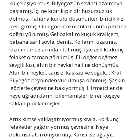
külçeleşiyormuş. Bilyegöz’ün sevinci azalmaya
başlamış. İçi ne kıpır kıpır bir huzursuzluk
dolmuş. Tahtına kurulu düşünürken biricik kızı
içeri girmiş. Onu görünce olanları unutup kızına
doğru yürümüş. Gel bakalım küçük kraliçem,
babana sarıl şöyle, demiş. Kollarını uzatmış,
kızının omuzlarından tut muş. İşte asıl korkunç
felaket o zaman görülmüş. Eli değer değmez
sevgili kızı, altın bir heykel hali ne dönüşmüş.
Altın bir heykel, cansız, kaskatı ve soğuk… Kral
Bilyegöz beyninden vurulmuşa dönmüş. Şaşkın
.gözlerle çevresine bakıyormuş. Hizmetçiler de
neye uğradıklarını bilememişler, birer köşeye
saklanıp beklemişler.
Artık kimse yaklaşamıyormuş krala. Korkunç
felaketler yağdırıyormuş çevresine. Neye
dokunsa altın oluyormuş. Karısı ise ağlayıp