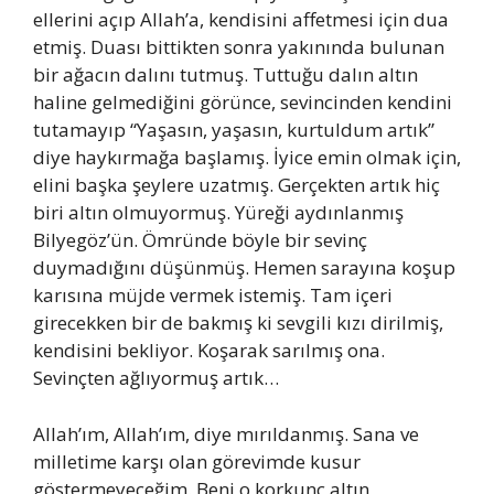
ellerini açıp Allah’a, kendisini affetmesi için dua
etmiş. Duası bittikten sonra yakınında bulunan
bir ağacın dalını tutmuş. Tuttuğu dalın altın
haline gelmediğini görünce, sevincinden kendini
tutamayıp “Yaşasın, yaşasın, kurtuldum artık”
diye haykırmağa başlamış. İyice emin olmak için,
elini başka şeylere uzatmış. Gerçekten artık hiç
biri altın olmuyormuş. Yüreği aydınlanmış
Bilyegöz’ün. Ömründe böyle bir sevinç
duymadığını düşünmüş. Hemen sarayına koşup
karısına müjde vermek istemiş. Tam içeri
girecekken bir de bakmış ki sevgili kızı dirilmiş,
kendisini bekliyor. Koşarak sarılmış ona.
Sevinçten ağlıyormuş artık…
Allah’ım, Allah’ım, diye mırıldanmış. Sana ve
milletime karşı olan görevimde kusur
göstermeyeceğim. Beni o korkunç altın