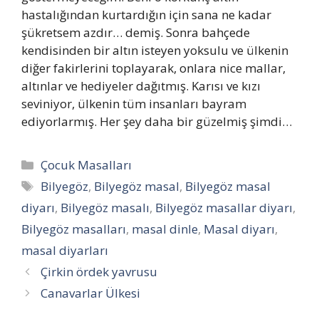
hastalığından kurtardığın için sana ne kadar
şükretsem azdır… demiş. Sonra bahçede
kendisinden bir altın isteyen yoksulu ve ülkenin
diğer fakirlerini toplayarak, onlara nice mallar,
altınlar ve hediyeler dağıtmış. Karısı ve kızı
seviniyor, ülkenin tüm insanları bayram
ediyorlarmış. Her şey daha bir güzelmiş şimdi…
Kategoriler
Çocuk Masalları
Etiketler
Bilyegöz
,
Bilyegöz masal
,
Bilyegöz masal
diyarı
,
Bilyegöz masalı
,
Bilyegöz masallar diyarı
,
Bilyegöz masalları
,
masal dinle
,
Masal diyarı
,
masal diyarları
Çirkin ördek yavrusu
Canavarlar Ülkesi