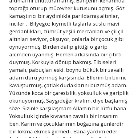
altınlarını unutturamamış. Bahçenin kenarında
toprağa oturup mücevher kutusunu açmış. Göz
kamaştırıcı bir aydınlıkla parıldamış altınlar,
inciler… Bilyegöz kıymetli taşlarla süslü mavi
gerdanlıkları, zümrüt yeşili mercanları ve çil çil
altınları seviyor, okşuyor, onlarla bir çocuk gibi
oynuyormuş. Birden dalıp gittiği o garip
alemden uyanmış. Hemen arkasında bir çıtırtı
duymuş. Korkuyla dönüp bakmış. Elbiseleri
yamalı, pabuçları eski, boynu bükük bir zavallı
adam duru yormuş karşısında. Ellerini birbirine
kavuşturmuş, çatlak dudaklarını büzmüş adam.
Yüzünde koca bir çaresizlik, yoksulluk ve gariplik
okunuyormuş. Saygıdeğer kralım, diye başlamış
söze. Sizinle karşılaşmam Allah’ın bir lütfu bana.
Yoksulluk içinde kıvranan zavallı bir insanım
ben. Karım ve çocuklarımın boğazına günlerdir
bir lokma ekmek girmedi. Bana yardım eder,