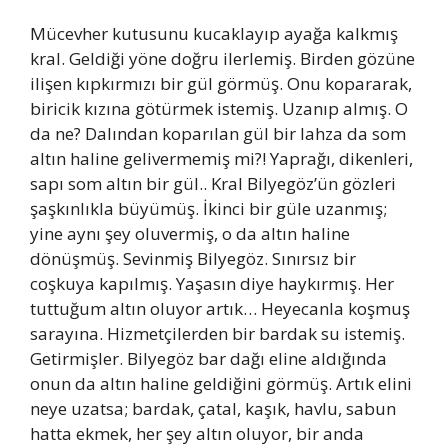
Mücevher kutusunu kucaklayıp ayağa kalkmış
kral. Geldiği yöne doğru ilerlemiş. Birden gözüne
ilişen kıpkırmızı bir gül görmüş. Onu kopararak,
biricik kızına götürmek istemiş. Uzanıp almış. O
da ne? Dalından koparılan gül bir lahza da som
altın haline gelivermemiş mi?! Yaprağı, dikenleri,
sapı som altın bir gül.. Kral Bilyegöz’ün gözleri
şaşkınlıkla büyümüş. İkinci bir güle uzanmış;
yine aynı şey oluvermiş, o da altın haline
dönüşmüş. Sevinmiş Bilyegöz. Sınırsız bir
coşkuya kapılmış. Yaşasın diye haykırmış. Her
tuttuğum altın oluyor artık… Heyecanla koşmuş
sarayına. Hizmetçilerden bir bardak su istemiş.
Getirmişler. Bilyegöz bar dağı eline aldığında
onun da altın haline geldiğini görmüş. Artık elini
neye uzatsa; bardak, çatal, kaşık, havlu, sabun
hatta ekmek, her şey altın oluyor, bir anda