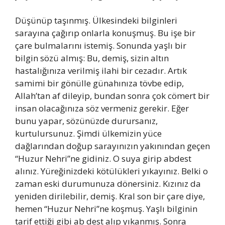
Düşünüp taşınmış. Ülkesindeki bilginleri
sarayına çağırıp onlarla konuşmuş. Bu işe bir
çare bulmalarını istemiş. Sonunda yaşlı bir
bilgin sözü almış: Bu, demiş, sizin altın
hastalığınıza verilmiş ilahi bir cezadır. Artık
samimi bir gönülle günahınıza tövbe edip,
Allah’tan af dileyip, bundan sonra çok cömert bir
insan olacağınıza söz vermeniz gerekir. Eğer
bunu yapar, sözünüzde durursanız,
kurtulursunuz. Şimdi ülkemizin yüce
dağlarından doğup sarayınızın yakınından geçen
“Huzur Nehri”ne gidiniz. O suya girip abdest
alınız. Yüreğinizdeki kötülükleri yıkayınız. Belki o
zaman eski durumunuza dönersiniz. Kızınız da
yeniden dirilebilir, demiş. Kral son bir çare diye,
hemen “Huzur Nehri”ne koşmuş. Yaşlı bilginin
tarif ettiği gibi ab dest alıp yıkanmış. Sonra