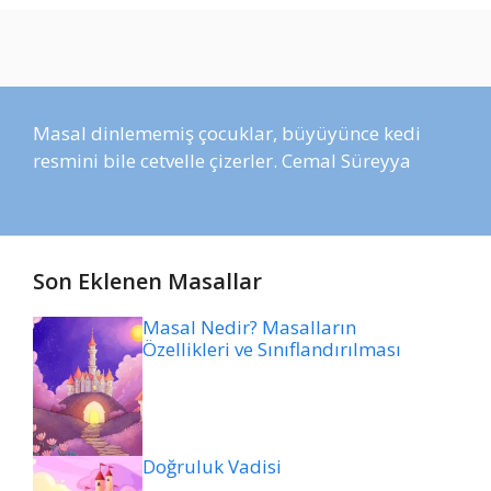
Masal dinlememiş çocuklar, büyüyünce kedi
resmini bile cetvelle çizerler. Cemal Süreyya
Son Eklenen Masallar
Masal Nedir? Masalların
Özellikleri ve Sınıflandırılması
Doğruluk Vadisi