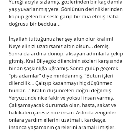
Yüreği acıyla sızlamış, gözlerinden bir kaç damla
yaş yuvarlanmış yere. Gönlünün derinliklerinden
kopup gelen bir sesle garip bir dua etmiş.Daha
doğrusu bir beddua…
İnşallah tuttuğunuz her şey altın olur kralım!
Neye elinizi uzatırsanız altın olsun… demiş.
Sonra da ardına dönüp, aksayan adımlarla çekip
gitmiş. Kral Bilyegöz dilencinin sözleri karşısında
bir an şaşkınlığa uğramış. Sonra gülüp geçerek
“pis adamlar” diye mırıldanmış. “Bütün işleri
dilencilik… Çalışıp kazanmayı hiç düşünmez
bunlar…” Kralın düşünceleri doğru değilmiş.
Yeryüzünde nice fakir ve yoksul insan varmış.
Çalışamayacak durumda olan, hasta, sakat ve
hakikaten çaresiz nice insan. Aslında zenginler
onlara yardım ellerini uzatmalı, kardeşçe,
insanca yaşamanın çarelerini aramalı imişler.