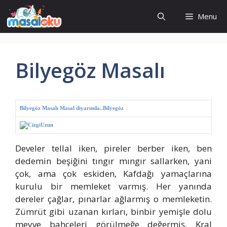
İçeriğe
Menu
atla
Bilyegöz Masalı
Bilyegöz Masalı Masal diyarında..Bilyegöz
Develer tellal iken, pireler berber iken, ben
dedemin beşiğini tıngır mıngır sallarken, yani
çok, ama çok eskiden, Kafdağı yamaçlarına
kurulu bir memleket varmış. Her yanında
dereler çağlar, pınarlar ağlarmış o memleketin.
Zümrüt gibi uzanan kırları, binbir yemişle dolu
meyve bahçeleri görülmeğe değermiş. Kral