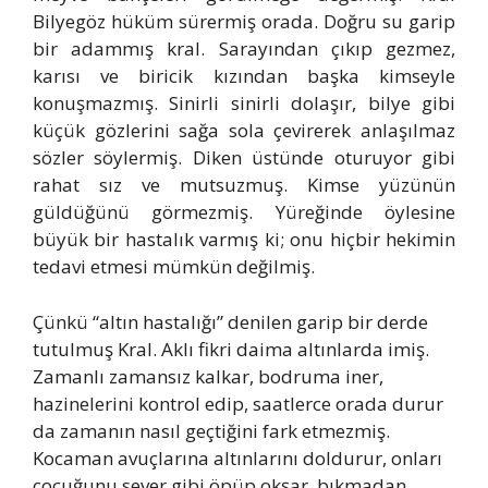
Bilyegöz hüküm sürermiş orada. Doğru su garip
bir adammış kral. Sarayından çıkıp gezmez,
karısı ve biricik kızından başka kimseyle
konuşmazmış. Sinirli sinirli dolaşır, bilye gibi
küçük gözlerini sağa sola çevirerek anlaşılmaz
sözler söylermiş. Diken üstünde oturuyor gibi
rahat sız ve mutsuzmuş. Kimse yüzünün
güldüğünü görmezmiş. Yüreğinde öylesine
büyük bir hastalık varmış ki; onu hiçbir hekimin
tedavi etmesi mümkün değilmiş.
Çünkü “altın hastalığı” denilen garip bir derde
tutulmuş Kral. Aklı fikri daima altınlarda imiş.
Zamanlı zamansız kalkar, bodruma iner,
hazinelerini kontrol edip, saatlerce orada durur
da zamanın nasıl geçtiğini fark etmezmiş.
Kocaman avuçlarına altınlarını doldurur, onları
çocuğunu sever gibi öpüp okşar, bıkmadan