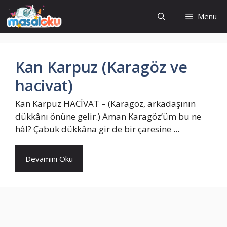
İçeriğe
Menu
atla
Kan Karpuz (Karagöz ve
hacivat)
Kan Karpuz HACİVAT – (Karagöz, arkadaşının
dükkânı önüne gelir.) Aman Karagöz’üm bu ne
hâl? Çabuk dükkâna gir de bir çaresine ...
Devamını Oku