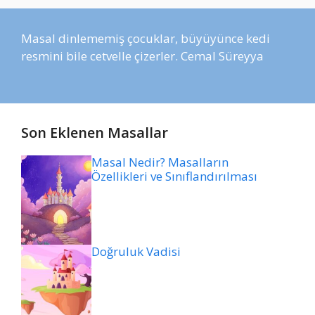
Masal dinlememiş çocuklar, büyüyünce kedi
resmini bile cetvelle çizerler. Cemal Süreyya
Son Eklenen Masallar
Masal Nedir? Masalların
Özellikleri ve Sınıflandırılması
Doğruluk Vadisi