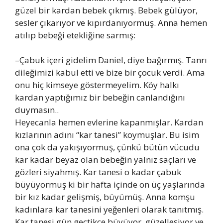
güzel bir kardan bebek çıkmış. Bebek gülüyor,
sesler çıkarıyor ve kıpırdanıyormuş. Anna hemen
atılıp bebeği etekliğine sarmış:
–Çabuk içeri gidelim Daniel, diye bağırmış. Tanrı
dileğimizi kabul etti ve bize bir çocuk verdi. Ama
onu hiç kimseye göstermeyelim. Köy halkı
kardan yaptığımız bir bebeğin canlandığını
duymasın..
Heyecanla hemen evlerine kapanmışlar. Kardan
kızlarının adını “kar tanesi” koymuşlar. Bu isim
ona çok da yakışıyormuş, çünkü bütün vücudu
kar kadar beyaz olan bebeğin yalnız saçları ve
gözleri siyahmış. Kar tanesi o kadar çabuk
büyüyormuş ki bir hafta içinde on üç yaşlarında
bir kız kadar gelişmiş, büyümüş. Anna komşu
kadınlara kar tanesini yeğenleri olarak tanıtmış.
Kar tanesi gün geçtikçe büyüyor, güzelleşiyor ve