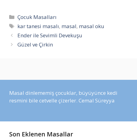
Kategoriler
Çocuk Masalları
Etiketler
kar tanesi masalı
,
masal
,
masal oku
Ender ile Sevimli Devekuşu
Güzel ve Çirkin
Masal dinlememiş çocuklar, büyüyünce kedi
resmini bile cetvelle çizerler. Cemal Süreyya
Son Eklenen Masallar