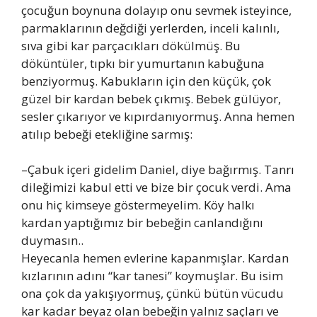
çocuğun boynuna dolayıp onu sevmek isteyince,
parmaklarının değdiği yerlerden, inceli kalınlı,
sıva gibi kar parçacıkları dökülmüş. Bu
döküntüler, tıpkı bir yumurtanın kabuğuna
benziyormuş. Kabukların için den küçük, çok
güzel bir kardan bebek çıkmış. Bebek gülüyor,
sesler çıkarıyor ve kıpırdanıyormuş. Anna hemen
atılıp bebeği etekliğine sarmış:
–Çabuk içeri gidelim Daniel, diye bağırmış. Tanrı
dileğimizi kabul etti ve bize bir çocuk verdi. Ama
onu hiç kimseye göstermeyelim. Köy halkı
kardan yaptığımız bir bebeğin canlandığını
duymasın..
Heyecanla hemen evlerine kapanmışlar. Kardan
kızlarının adını “kar tanesi” koymuşlar. Bu isim
ona çok da yakışıyormuş, çünkü bütün vücudu
kar kadar beyaz olan bebeğin yalnız saçları ve